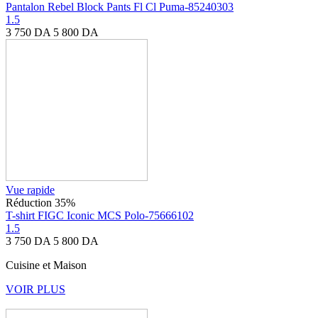
Pantalon Rebel Block Pants Fl Cl Puma-85240303
1.5
3 750
DA
5 800
DA
Vue rapide
Réduction 35%
T-shirt FIGC Iconic MCS Polo-75666102
1.5
3 750
DA
5 800
DA
Cuisine et Maison
VOIR PLUS