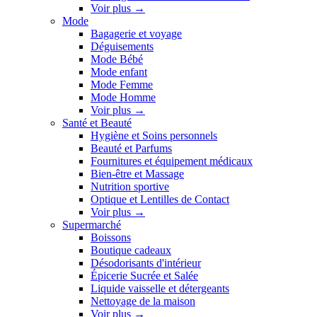
Voir plus
→
Mode
Bagagerie et voyage
Déguisements
Mode Bébé
Mode enfant
Mode Femme
Mode Homme
Voir plus
→
Santé et Beauté
Hygiène et Soins personnels
Beauté et Parfums
Fournitures et équipement médicaux
Bien-être et Massage
Nutrition sportive
Optique et Lentilles de Contact
Voir plus
→
Supermarché
Boissons
Boutique cadeaux
Désodorisants d'intérieur
Épicerie Sucrée et Salée
Liquide vaisselle et détergeants
Nettoyage de la maison
Voir plus
→