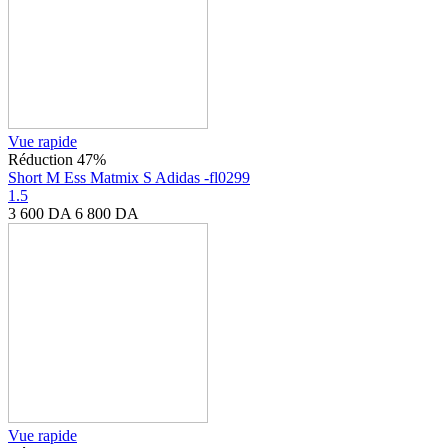
Vue rapide
Réduction 47%
Short M Ess Matmix S Adidas -fl0299
1.5
3 600
DA
6 800
DA
Vue rapide