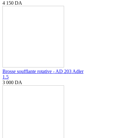
4 150
DA
Brosse soufflante rotative - AD 203 Adler
1.5
3 000
DA