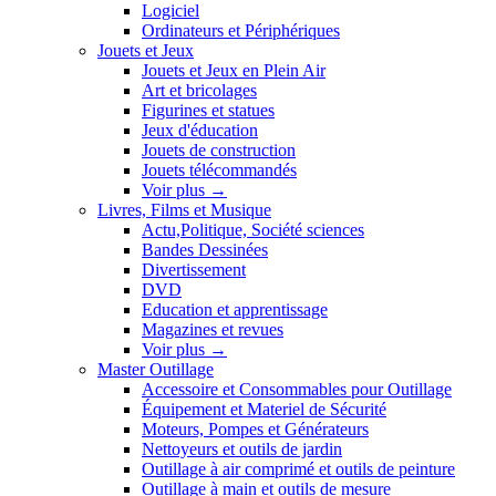
Logiciel
Ordinateurs et Périphériques
Jouets et Jeux
Jouets et Jeux en Plein Air
Art et bricolages
Figurines et statues
Jeux d'éducation
Jouets de construction
Jouets télécommandés
Voir plus
→
Livres, Films et Musique
Actu,Politique, Société sciences
Bandes Dessinées
Divertissement
DVD
Education et apprentissage
Magazines et revues
Voir plus
→
Master Outillage
Accessoire et Consommables pour Outillage
Équipement et Materiel de Sécurité
Moteurs, Pompes et Générateurs
Nettoyeurs et outils de jardin
Outillage à air comprimé et outils de peinture
Outillage à main et outils de mesure