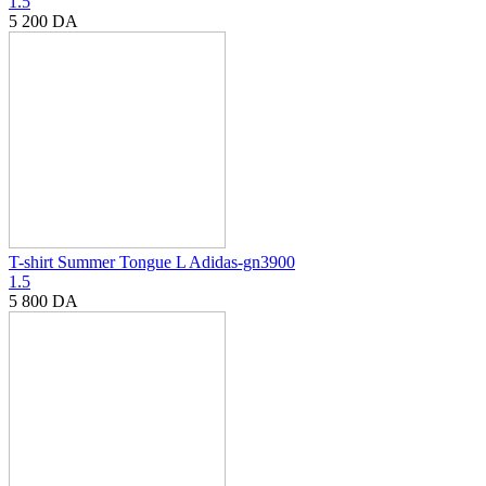
1.5
5 200
DA
T-shirt Summer Tongue L Adidas-gn3900
1.5
5 800
DA