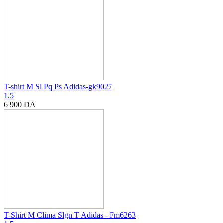
T-shirt M Sl Pq Ps Adidas-gk9027
1.5
6 900
DA
T-Shirt M Clima Slgn T Adidas - Fm6263