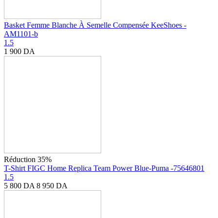
Basket Femme Blanche À Semelle Compensée KeeShoes -
AM1101-b
1.5
1 900
DA
Réduction 35%
T-Shirt FIGC Home Replica Team Power Blue-Puma -75646801
1.5
5 800
DA
8 950
DA