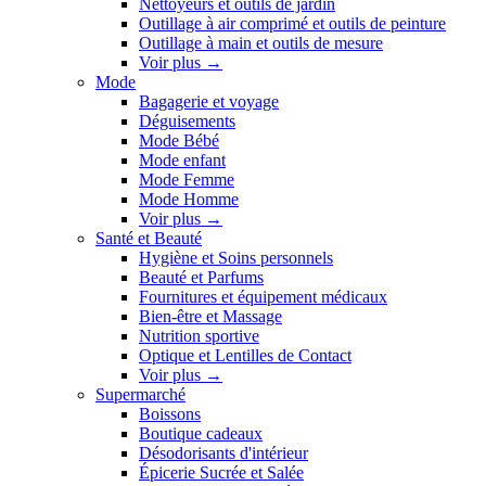
Nettoyeurs et outils de jardin
Outillage à air comprimé et outils de peinture
Outillage à main et outils de mesure
Voir plus
→
Mode
Bagagerie et voyage
Déguisements
Mode Bébé
Mode enfant
Mode Femme
Mode Homme
Voir plus
→
Santé et Beauté
Hygiène et Soins personnels
Beauté et Parfums
Fournitures et équipement médicaux
Bien-être et Massage
Nutrition sportive
Optique et Lentilles de Contact
Voir plus
→
Supermarché
Boissons
Boutique cadeaux
Désodorisants d'intérieur
Épicerie Sucrée et Salée