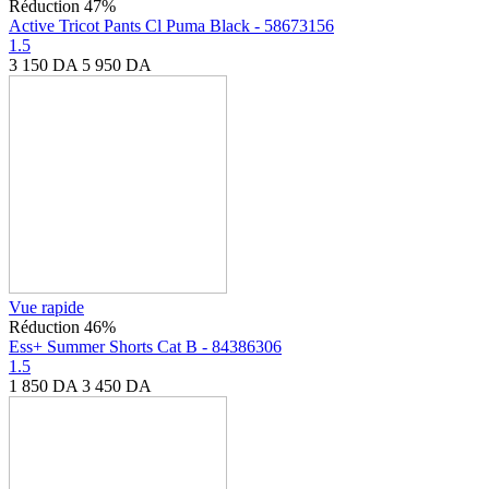
Réduction 47%
Active Tricot Pants Cl Puma Black - 58673156
1.5
3 150
DA
5 950
DA
Vue rapide
Réduction 46%
Ess+ Summer Shorts Cat B - 84386306
1.5
1 850
DA
3 450
DA