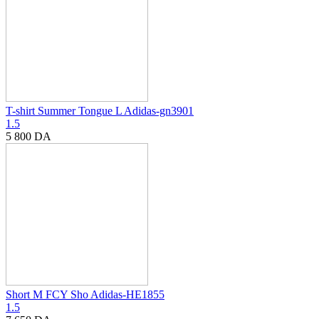
T-shirt Summer Tongue L Adidas-gn3901
1.5
5 800
DA
Short M FCY Sho Adidas-HE1855
1.5