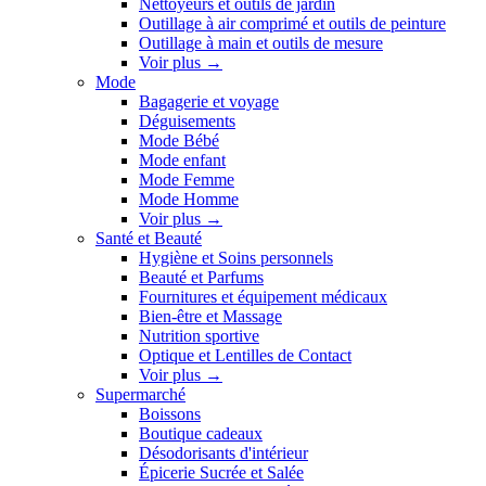
Nettoyeurs et outils de jardin
Outillage à air comprimé et outils de peinture
Outillage à main et outils de mesure
Voir plus
→
Mode
Bagagerie et voyage
Déguisements
Mode Bébé
Mode enfant
Mode Femme
Mode Homme
Voir plus
→
Santé et Beauté
Hygiène et Soins personnels
Beauté et Parfums
Fournitures et équipement médicaux
Bien-être et Massage
Nutrition sportive
Optique et Lentilles de Contact
Voir plus
→
Supermarché
Boissons
Boutique cadeaux
Désodorisants d'intérieur
Épicerie Sucrée et Salée