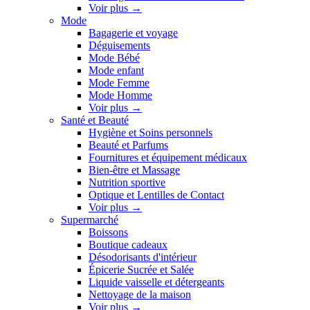
Voir plus
→
Mode
Bagagerie et voyage
Déguisements
Mode Bébé
Mode enfant
Mode Femme
Mode Homme
Voir plus
→
Santé et Beauté
Hygiène et Soins personnels
Beauté et Parfums
Fournitures et équipement médicaux
Bien-être et Massage
Nutrition sportive
Optique et Lentilles de Contact
Voir plus
→
Supermarché
Boissons
Boutique cadeaux
Désodorisants d'intérieur
Épicerie Sucrée et Salée
Liquide vaisselle et détergeants
Nettoyage de la maison
Voir plus
→