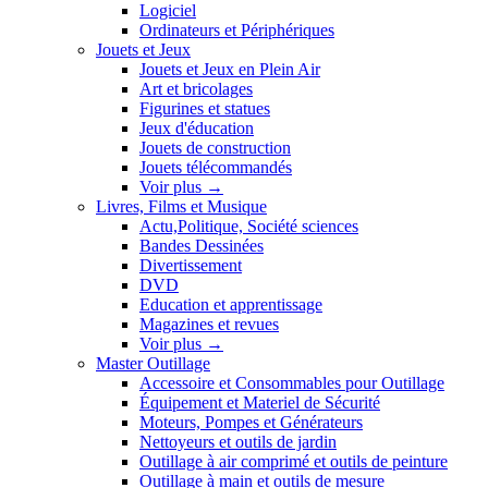
Logiciel
Ordinateurs et Périphériques
Jouets et Jeux
Jouets et Jeux en Plein Air
Art et bricolages
Figurines et statues
Jeux d'éducation
Jouets de construction
Jouets télécommandés
Voir plus
→
Livres, Films et Musique
Actu,Politique, Société sciences
Bandes Dessinées
Divertissement
DVD
Education et apprentissage
Magazines et revues
Voir plus
→
Master Outillage
Accessoire et Consommables pour Outillage
Équipement et Materiel de Sécurité
Moteurs, Pompes et Générateurs
Nettoyeurs et outils de jardin
Outillage à air comprimé et outils de peinture
Outillage à main et outils de mesure