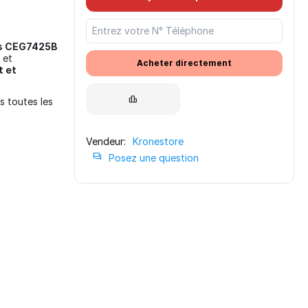
ins CEG7425B
et
Acheter directement
t et
s toutes les
Vendeur:
Kronestore
Posez une question