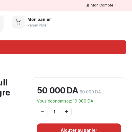
Mon Compte
Mon panier
Panier vide
ll
50 000
DA
gre
60 000
DA
Vous économisez:
10 000
DA
−
+
Ajouter au panier