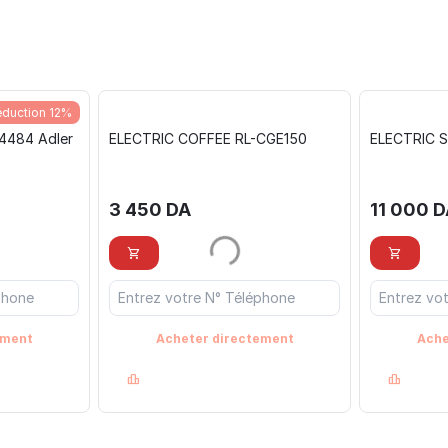
duction 12%
 4484 Adler
ELECTRIC COFFEE RL-CGE150
ELECTRIC S
3 450
DA
11 000
D
ement
Acheter directement
Ache