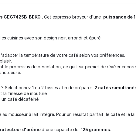
ains CEG7425B BEKO
.
Cet expresso broyeur d'une
puissance de 
es cuisines avec son design noir, arrondi et épuré.
'adapter la température de votre café selon vos préférences.
laisir.
nt le processus de percolation, ce qui leur permet de révéler encore
 onctueuse.
é ? Sélectionnez 1 ou 2 tasses afin de préparer
2 cafés simultan
t la finesse de mouture.
 un café décaféiné.
 mousseur à lait intégré. Pour un résultat parfait, le café et le la
protecteur d'arôme
d'une capacité de
125 grammes
.