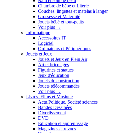
Bain et soin de peau
Chambre de bébé et Literie
Couches, lingettes et matelas à langer
Grossesse et Maternité
Jouets bébé et tout-petits
Voir plus
→
Informatique
Accessoires IT
Logiciel
Ordinateurs et Périphériques
Jouets et Jeux
Jouets et Jeux en Plein Air
Art et bricolages
Figurines et statues
Jeux d'éducation
Jouets de construction
Jouets télécommandés
Voir plus
→
Livres, Films et Musique
Actu,Politique, Société sciences
Bandes Dessinées
Divertissement
DVD
Education et apprentissage
Magazines et revues