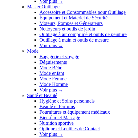
Voir plus
→
Master Outillage
Accessoire et Consommables pour Outillage
Équipement et Materiel de Sécurité
Moteurs, Pompes et Générateurs
Nettoyeurs et outils de jardin
Outillage à air comprimé et outils de peinture
Outillage à main et outils de mesure
Voir plus
→
Mode
Bagagerie et voyage
Déguisements
Mode Bébé
Mode enfant
Mode Femme
Mode Homme
Voir plus
→
Santé et Beauté
Hygiène et Soins personnels
Beauté et Parfums
Fournitures et équipement médicaux
Bien-être et Massage
Nutrition sportive
Optique et Lentilles de Contact
Voir plus
→