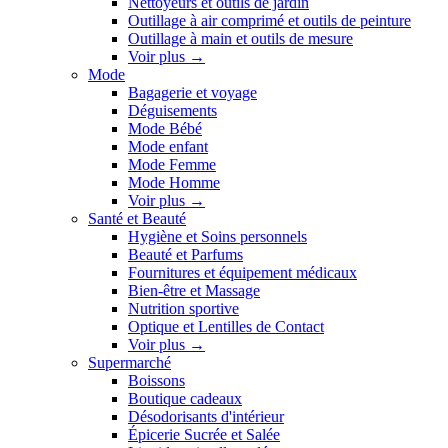
Nettoyeurs et outils de jardin
Outillage à air comprimé et outils de peinture
Outillage à main et outils de mesure
Voir plus
→
Mode
Bagagerie et voyage
Déguisements
Mode Bébé
Mode enfant
Mode Femme
Mode Homme
Voir plus
→
Santé et Beauté
Hygiène et Soins personnels
Beauté et Parfums
Fournitures et équipement médicaux
Bien-être et Massage
Nutrition sportive
Optique et Lentilles de Contact
Voir plus
→
Supermarché
Boissons
Boutique cadeaux
Désodorisants d'intérieur
Épicerie Sucrée et Salée