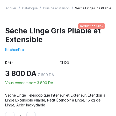
/
/
/
Accueil
Catalogue
Cuisine et Maison
Séche Linge Gris Pliable et
Réduction 50%
Séche Linge Gris Pliable et
Extensible
KitchenPro
Réf.:
CH20
3 800
DA
7 600
DA
Vous économisez:
3 800
DA
Séche Linge Telescopique Intérieur et Extérieur, Étendoir à
Linge Extensible Pliable, Petit Étendoir à Linge, 15 kg de
Linge, Acier Inoxydable
−
+