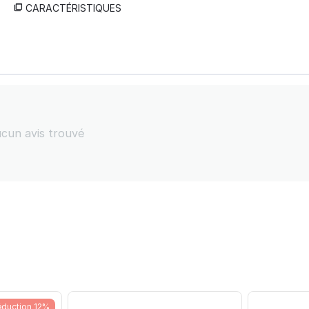
CARACTÉRISTIQUES
cun avis trouvé
duction 12%