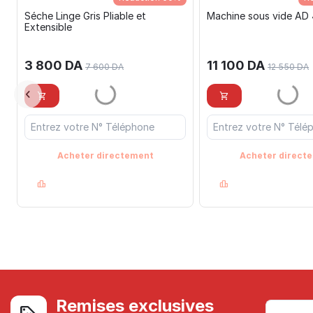
Séche Linge Gris Pliable et
Machine sous vide AD
Extensible
3 800
DA
11 100
DA
7 600
DA
12 550
DA
Acheter directement
Acheter direct
Remises exclusives