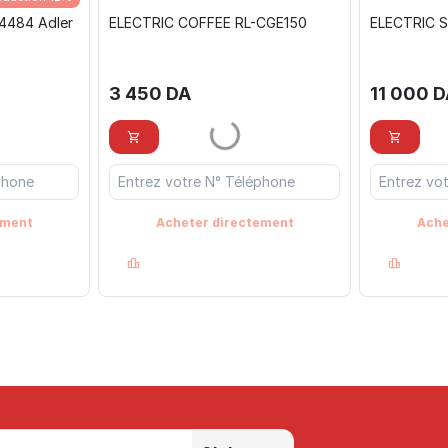
 4484 Adler
ELECTRIC COFFEE RL-CGE150
ELECTRIC S
3 450
DA
11 000
D
ement
Acheter directement
Ache