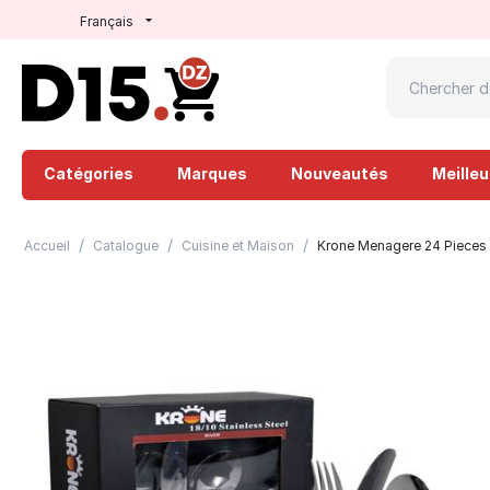
Français
Catégories
Marques
Nouveautés
Meille
/
/
/
Accueil
Catalogue
Cuisine et Maison
Krone Menagere 24 Pieces