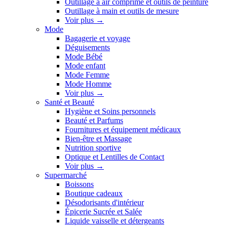
Outillage à air comprimé et outils de peinture
Outillage à main et outils de mesure
Voir plus
→
Mode
Bagagerie et voyage
Déguisements
Mode Bébé
Mode enfant
Mode Femme
Mode Homme
Voir plus
→
Santé et Beauté
Hygiène et Soins personnels
Beauté et Parfums
Fournitures et équipement médicaux
Bien-être et Massage
Nutrition sportive
Optique et Lentilles de Contact
Voir plus
→
Supermarché
Boissons
Boutique cadeaux
Désodorisants d'intérieur
Épicerie Sucrée et Salée
Liquide vaisselle et détergeants