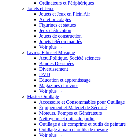
Ordinateurs et Périphériques
Jouets et Jeux
Jouets et Jeux en Plein Air
Art et bricolages
Figurines et statues
Jeux d'éducation
Jouets de construction
Jouets télécommandés
Voir plus
→
Livres, Films et Musique
Actu,Politique, Société sciences
Bandes Dessinées
Divertissement
DVD
Education et apprentissage
Magazines et revues
Voir plus
→
Master Outillage
Accessoire et Consommables pour Outillage
Équipement et Materiel de Sécurité
Moteurs, Pompes et Générateurs
Nettoyeurs et outils de jardin
Outillage à air comprimé et outils de peinture
Outillage à main et outils de mesure
Voir plus
→