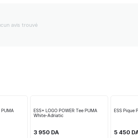
cun avis trouvé
+ PUMA
ESS+ LOGO POWER Tee PUMA
ESS Pique 
White-Adriatic
3 950
DA
5 450
D