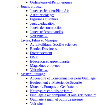
Ordinateurs et Périphériques
Jouets et Jeux
Jouets et Jeux en Plein Air
Art et bricolages
Figurines et statues
Jeux d'éducation
Jouets de construction
Jouets télécommandés
Voir plus
→
Livres, Films et Musique
Actu,Politique, Société sciences
Bandes Dessinées
Divertissement
DVD
Education et apprentissage
Magazines et revues
Voir plus
→
Master Outillage
Accessoire et Consommables pour Outillage
Équipement et Materiel de Sécurité
Moteurs, Pompes et Générateurs
Nettoyeurs et outils de jardin
Outillage à air comprimé et outils de peinture
Outillage à main et outils de mesure
Voir plus
→