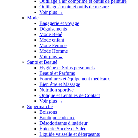
Outillage à air comprimé et outils de peinture
Outillage à main et outils de mesure
Voir plus
→
Mode
Bagagerie et voyage
Déguisements
Mode Bébé
Mode enfant
Mode Femme
Mode Homme
Voir plus
→
Santé et Beauté
Hygiène et Soins personnels
Beauté et Parfums
Fournitures et équipement médicaux
Bien-être et Massage
Nutrition sportive
Optique et Lentilles de Contact
Voir plus
→
Supermarché
Boissons
Boutique cadeaux
Désodorisants d'intérieur
Épicerie Sucrée et Salée
Liquide vaisselle et détergeants