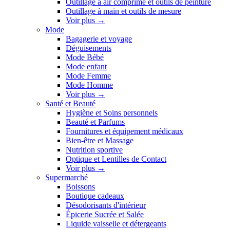
Outillage à air comprimé et outils de peinture
Outillage à main et outils de mesure
Voir plus
→
Mode
Bagagerie et voyage
Déguisements
Mode Bébé
Mode enfant
Mode Femme
Mode Homme
Voir plus
→
Santé et Beauté
Hygiène et Soins personnels
Beauté et Parfums
Fournitures et équipement médicaux
Bien-être et Massage
Nutrition sportive
Optique et Lentilles de Contact
Voir plus
→
Supermarché
Boissons
Boutique cadeaux
Désodorisants d'intérieur
Épicerie Sucrée et Salée
Liquide vaisselle et détergeants