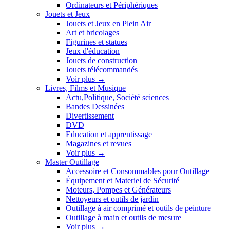
Ordinateurs et Périphériques
Jouets et Jeux
Jouets et Jeux en Plein Air
Art et bricolages
Figurines et statues
Jeux d'éducation
Jouets de construction
Jouets télécommandés
Voir plus
→
Livres, Films et Musique
Actu,Politique, Société sciences
Bandes Dessinées
Divertissement
DVD
Education et apprentissage
Magazines et revues
Voir plus
→
Master Outillage
Accessoire et Consommables pour Outillage
Équipement et Materiel de Sécurité
Moteurs, Pompes et Générateurs
Nettoyeurs et outils de jardin
Outillage à air comprimé et outils de peinture
Outillage à main et outils de mesure
Voir plus
→