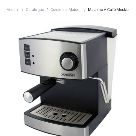
/
/
/
Accueil
Catalogue
Cuisine et Maison
Machine À Café Mesko-M