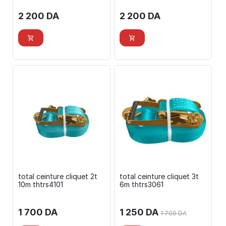
2 200
DA
2 200
DA
total ceinture cliquet 2t
total ceinture cliquet 3t
10m thtrs4101
6m thtrs3061
1 700
DA
1 250
DA
1 700
DA