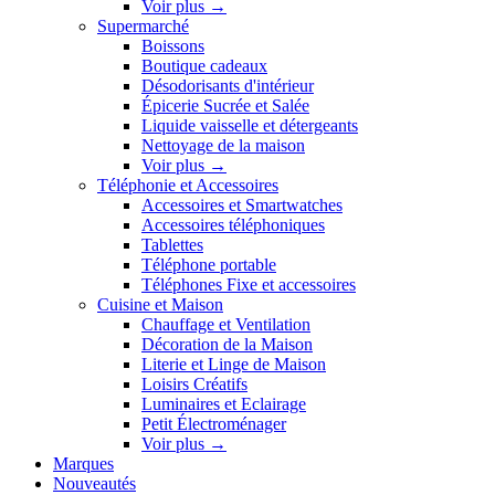
Voir plus
→
Supermarché
Boissons
Boutique cadeaux
Désodorisants d'intérieur
Épicerie Sucrée et Salée
Liquide vaisselle et détergeants
Nettoyage de la maison
Voir plus
→
Téléphonie et Accessoires
Accessoires et Smartwatches
Accessoires téléphoniques
Tablettes
Téléphone portable
Téléphones Fixe et accessoires
Cuisine et Maison
Chauffage et Ventilation
Décoration de la Maison
Literie et Linge de Maison
Loisirs Créatifs
Luminaires et Eclairage
Petit Électroménager
Voir plus
→
Marques
Nouveautés