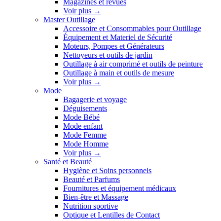
Magazines et revues
Voir plus
→
Master Outillage
Accessoire et Consommables pour Outillage
Équipement et Materiel de Sécurité
Moteurs, Pompes et Générateurs
Nettoyeurs et outils de jardin
Outillage à air comprimé et outils de peinture
Outillage à main et outils de mesure
Voir plus
→
Mode
Bagagerie et voyage
Déguisements
Mode Bébé
Mode enfant
Mode Femme
Mode Homme
Voir plus
→
Santé et Beauté
Hygiène et Soins personnels
Beauté et Parfums
Fournitures et équipement médicaux
Bien-être et Massage
Nutrition sportive
Optique et Lentilles de Contact