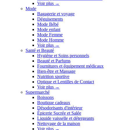
Voir plus
→
Mode
Bagagerie et voyage
Déguisements
Mode Bébé
Mode enfant
Mode Femme
Mode Homme
Voir plus
→
Santé et Beauté
Hygiène et Soins personnels
Beauté et Parfums
Fournitures et équipement médicaux
Bien-être et Massage
Nutrition sportive
Optique et Lentilles de Contact
Voir plus
→
Supermarché
Boissons
Boutique cadeaux
Désodorisants d'intérieur
Épicerie Sucrée et Salée
Liquide vaisselle et détergeants
Nettoyage de la maison
Voir plus
→