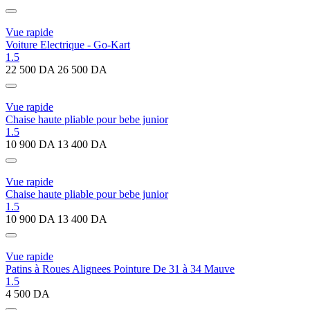
Vue rapide
Voiture Electrique - Go-Kart
1.5
22 500
DA
26 500
DA
Vue rapide
Chaise haute pliable pour bebe junior
1.5
10 900
DA
13 400
DA
Vue rapide
Chaise haute pliable pour bebe junior
1.5
10 900
DA
13 400
DA
Vue rapide
Patins à Roues Alignees Pointure De 31 à 34 Mauve
1.5
4 500
DA