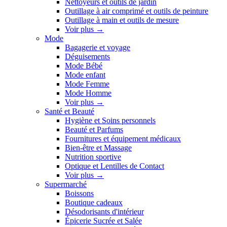
Nettoyeurs et outils de jardin
Outillage à air comprimé et outils de peinture
Outillage à main et outils de mesure
Voir plus
→
Mode
Bagagerie et voyage
Déguisements
Mode Bébé
Mode enfant
Mode Femme
Mode Homme
Voir plus
→
Santé et Beauté
Hygiène et Soins personnels
Beauté et Parfums
Fournitures et équipement médicaux
Bien-être et Massage
Nutrition sportive
Optique et Lentilles de Contact
Voir plus
→
Supermarché
Boissons
Boutique cadeaux
Désodorisants d'intérieur
Épicerie Sucrée et Salée