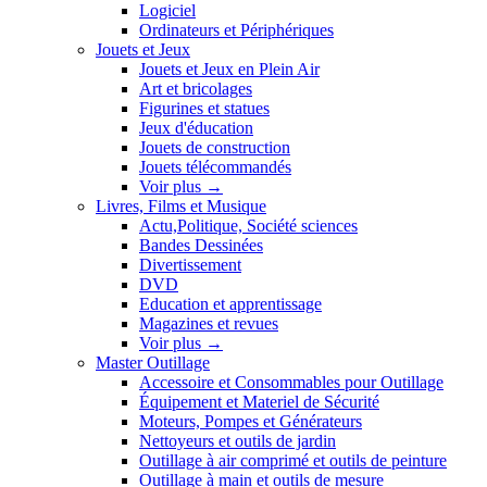
Logiciel
Ordinateurs et Périphériques
Jouets et Jeux
Jouets et Jeux en Plein Air
Art et bricolages
Figurines et statues
Jeux d'éducation
Jouets de construction
Jouets télécommandés
Voir plus
→
Livres, Films et Musique
Actu,Politique, Société sciences
Bandes Dessinées
Divertissement
DVD
Education et apprentissage
Magazines et revues
Voir plus
→
Master Outillage
Accessoire et Consommables pour Outillage
Équipement et Materiel de Sécurité
Moteurs, Pompes et Générateurs
Nettoyeurs et outils de jardin
Outillage à air comprimé et outils de peinture
Outillage à main et outils de mesure