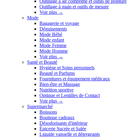
Outillage à air comprimé et outils de peinture
Outillage à main et outils de mesure
Voir plus
→
Mode
Bagagerie et voyage
Déguisements
Mode Bébé
Mode enfant
Mode Femme
Mode Homme
Voir plus
→
Santé et Beauté
Hygiène et Soins personnels
Beauté et Parfums
Fournitures et équipement médicaux
Bien-être et Massage
Nutrition sportive
Optique et Lentilles de Contact
Voir plus
→
Supermarché
Boissons
Boutique cadeaux
Désodorisants d'intérieur
Épicerie Sucrée et Salée
Liquide vaisselle et détergeants