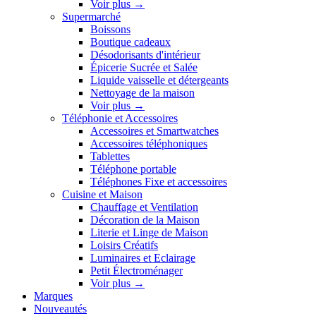
Voir plus
→
Supermarché
Boissons
Boutique cadeaux
Désodorisants d'intérieur
Épicerie Sucrée et Salée
Liquide vaisselle et détergeants
Nettoyage de la maison
Voir plus
→
Téléphonie et Accessoires
Accessoires et Smartwatches
Accessoires téléphoniques
Tablettes
Téléphone portable
Téléphones Fixe et accessoires
Cuisine et Maison
Chauffage et Ventilation
Décoration de la Maison
Literie et Linge de Maison
Loisirs Créatifs
Luminaires et Eclairage
Petit Électroménager
Voir plus
→
Marques
Nouveautés