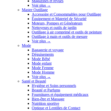
Magazines et revues
Voir plus
→
Master Outillage
Accessoire et Consommables pour Outillage
Équipement et Materiel de Sécurité
Moteurs, Pompes et Générateurs
Nettoyeurs et outils de jardin
Outillage à air comprimé et outils de peinture
Outillage à main et outils de mesure
Voir plus
→
Mode
Bagagerie et voyage
Déguisements
Mode Bébé
Mode enfant
Mode Femme
Mode Homme
Voir plus
→
Santé et Beauté
Hygiène et Soins personnels
Beauté et Parfums
Fournitures et équipement médicaux
Bien-être et Massage
Nutrition sportive
Optique et Lentilles de Contact