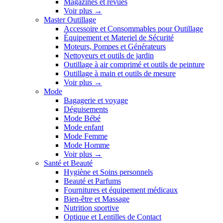
Magazines et revues
Voir plus
→
Master Outillage
Accessoire et Consommables pour Outillage
Équipement et Materiel de Sécurité
Moteurs, Pompes et Générateurs
Nettoyeurs et outils de jardin
Outillage à air comprimé et outils de peinture
Outillage à main et outils de mesure
Voir plus
→
Mode
Bagagerie et voyage
Déguisements
Mode Bébé
Mode enfant
Mode Femme
Mode Homme
Voir plus
→
Santé et Beauté
Hygiène et Soins personnels
Beauté et Parfums
Fournitures et équipement médicaux
Bien-être et Massage
Nutrition sportive
Optique et Lentilles de Contact