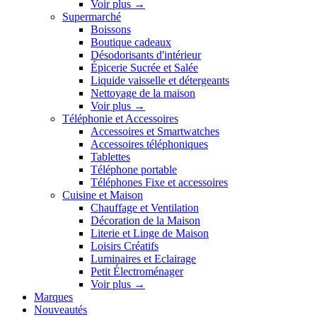
Voir plus
→
Supermarché
Boissons
Boutique cadeaux
Désodorisants d'intérieur
Épicerie Sucrée et Salée
Liquide vaisselle et détergeants
Nettoyage de la maison
Voir plus
→
Téléphonie et Accessoires
Accessoires et Smartwatches
Accessoires téléphoniques
Tablettes
Téléphone portable
Téléphones Fixe et accessoires
Cuisine et Maison
Chauffage et Ventilation
Décoration de la Maison
Literie et Linge de Maison
Loisirs Créatifs
Luminaires et Eclairage
Petit Électroménager
Voir plus
→
Marques
Nouveautés