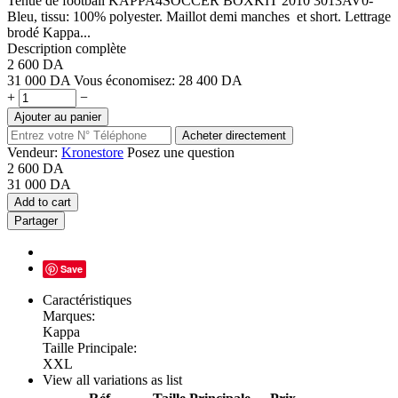
Tenue de football KAPPA4SOCCER BOXKIT 2010 3013AV0-
Bleu, tissu: 100% polyester. Maillot demi manches et short. Lettrage
brodé Kappa...
Description complète
2 600
DA
31 000
DA
Vous économisez:
28 400
DA
+
−
Ajouter au panier
Acheter directement
Vendeur:
Kronestore
Posez une question
2 600
DA
31 000
DA
Add to cart
Partager
Save
Caractéristiques
Marques:
Kappa
Taille Principale:
XXL
View all variations as list