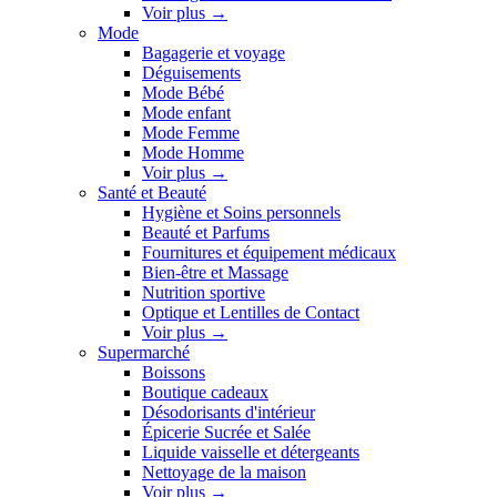
Voir plus
→
Mode
Bagagerie et voyage
Déguisements
Mode Bébé
Mode enfant
Mode Femme
Mode Homme
Voir plus
→
Santé et Beauté
Hygiène et Soins personnels
Beauté et Parfums
Fournitures et équipement médicaux
Bien-être et Massage
Nutrition sportive
Optique et Lentilles de Contact
Voir plus
→
Supermarché
Boissons
Boutique cadeaux
Désodorisants d'intérieur
Épicerie Sucrée et Salée
Liquide vaisselle et détergeants
Nettoyage de la maison
Voir plus
→