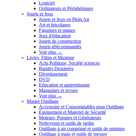
Logiciel
Ordinateurs et Périphériques
Jouets et Jeux
Jouets et Jeux en Plein Air
Art et bricolages
Figurines et statues
Jeux d'éducation
Jouets de construction
Jouets télécommandés
Voir plus
→
Livres, Films et Musique
Actu,Politique, Société sciences
Bandes Dessinées
Divertissement
DVD
Education et apprentissage
Magazines et revues
Voir plus
→
Master Outillage
Accessoire et Consommables pour Outillage
Équipement et Materiel de Sécurité
Moteurs, Pompes et Générateurs
Nettoyeurs et outils de jardin
Outillage à air comprimé et outils de peinture
Outillage à main et outils de mesure