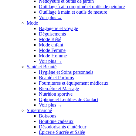
Nettoyeurs et outils de jardin
Outillage à air comprimé et outils de peinture
Outillage à main et outils de mesure
Voir plus
→
Mode
Bagagerie et voyage
Déguisements
Mode Bébé
Mode enfant
Mode Femme
Mode Homme
Voir plus
→
Santé et Beauté
Hygiène et Soins personnels
Beauté et Parfums
Fournitures et équipement médicaux
Bien-être et Massage
Nutrition sportive
Optique et Lentilles de Contact
Voir plus
→
Supermarché
Boissons
Boutique cadeaux
Désodorisants d'intérieur
Épicerie Sucrée et Salée