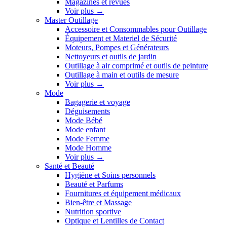
Magazines et revues
Voir plus
→
Master Outillage
Accessoire et Consommables pour Outillage
Équipement et Materiel de Sécurité
Moteurs, Pompes et Générateurs
Nettoyeurs et outils de jardin
Outillage à air comprimé et outils de peinture
Outillage à main et outils de mesure
Voir plus
→
Mode
Bagagerie et voyage
Déguisements
Mode Bébé
Mode enfant
Mode Femme
Mode Homme
Voir plus
→
Santé et Beauté
Hygiène et Soins personnels
Beauté et Parfums
Fournitures et équipement médicaux
Bien-être et Massage
Nutrition sportive
Optique et Lentilles de Contact