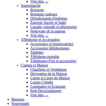
Voir plus
→
Supermarché
Boissons
Boutique cadeaux
Désodorisants d'intérieur
Épicerie Sucrée et Salée
Liquide vaisselle et détergeants
Nettoyage de la maison
Voir plus
→
Téléphonie et Accessoires
Accessoires et Smartwatches
Accessoires téléphoniques
Tablettes
Téléphone portable
Téléphones Fixe et accessoires
Cuisine et Maison
Chauffage et Ventilation
Décoration de la Maison
Literie et Linge de Maison
Loisirs Créatifs
Luminaires et Eclairage
Petit Électroménager
Voir plus
→
Marques
Nouveautés