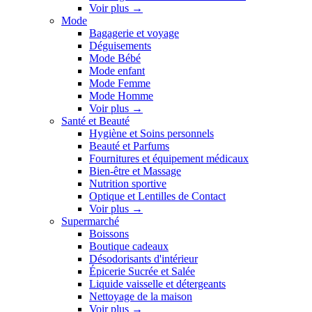
Voir plus
→
Mode
Bagagerie et voyage
Déguisements
Mode Bébé
Mode enfant
Mode Femme
Mode Homme
Voir plus
→
Santé et Beauté
Hygiène et Soins personnels
Beauté et Parfums
Fournitures et équipement médicaux
Bien-être et Massage
Nutrition sportive
Optique et Lentilles de Contact
Voir plus
→
Supermarché
Boissons
Boutique cadeaux
Désodorisants d'intérieur
Épicerie Sucrée et Salée
Liquide vaisselle et détergeants
Nettoyage de la maison
Voir plus
→