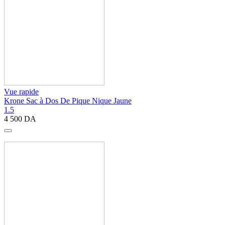
Vue rapide
Krone Sac à Dos De Pique Nique Jaune
1.5
4 500
DA