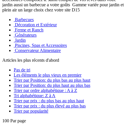
jardin aussi un barbecue a votre goûts Gamme variée pour jardin et
plein air un large choix chez votre site D15
Barbecues
Décoration et Extérieur
Ferme et Ranch
Générateurs
Jardin
Piscines, Spas et Accessoires
Conservateur Alimentaire
Articles les plus récents d'abord
Pas de tri
Les éléments le plus vieux en premier
Trier par Position: du plus bas au plus haut
Trier par Position: du plus haut au plus bas
Trier par ordre alphabétique : A à Z
Tri alphabétique: Z à A
Trier par prix : du plus bas au plus haut
Trier par prix : du plus élevé au plus bas
Trier par popularité
100 Par page