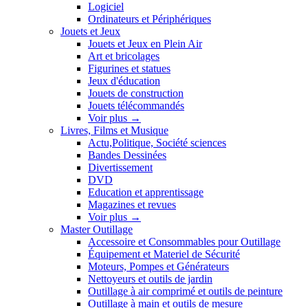
Logiciel
Ordinateurs et Périphériques
Jouets et Jeux
Jouets et Jeux en Plein Air
Art et bricolages
Figurines et statues
Jeux d'éducation
Jouets de construction
Jouets télécommandés
Voir plus
→
Livres, Films et Musique
Actu,Politique, Société sciences
Bandes Dessinées
Divertissement
DVD
Education et apprentissage
Magazines et revues
Voir plus
→
Master Outillage
Accessoire et Consommables pour Outillage
Équipement et Materiel de Sécurité
Moteurs, Pompes et Générateurs
Nettoyeurs et outils de jardin
Outillage à air comprimé et outils de peinture
Outillage à main et outils de mesure