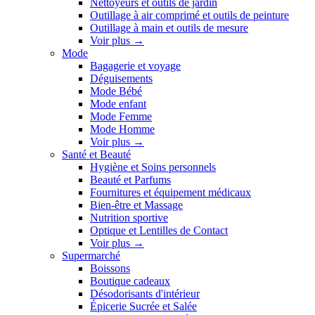
Nettoyeurs et outils de jardin
Outillage à air comprimé et outils de peinture
Outillage à main et outils de mesure
Voir plus
→
Mode
Bagagerie et voyage
Déguisements
Mode Bébé
Mode enfant
Mode Femme
Mode Homme
Voir plus
→
Santé et Beauté
Hygiène et Soins personnels
Beauté et Parfums
Fournitures et équipement médicaux
Bien-être et Massage
Nutrition sportive
Optique et Lentilles de Contact
Voir plus
→
Supermarché
Boissons
Boutique cadeaux
Désodorisants d'intérieur
Épicerie Sucrée et Salée