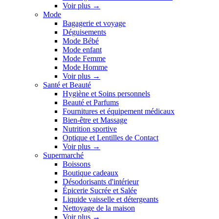
Voir plus
→
Mode
Bagagerie et voyage
Déguisements
Mode Bébé
Mode enfant
Mode Femme
Mode Homme
Voir plus
→
Santé et Beauté
Hygiène et Soins personnels
Beauté et Parfums
Fournitures et équipement médicaux
Bien-être et Massage
Nutrition sportive
Optique et Lentilles de Contact
Voir plus
→
Supermarché
Boissons
Boutique cadeaux
Désodorisants d'intérieur
Épicerie Sucrée et Salée
Liquide vaisselle et détergeants
Nettoyage de la maison
Voir plus
→