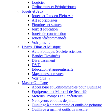
Logiciel
Ordinateurs et Périphériques
Jouets et Jeux
Jouets et Jeux en Plein Air
Art et bricolages
Figurines et statues
Jeux d'éducation
Jouets de construction
Jouets télécommandés
Voir plus
→
Livres, Films et Musique
Actu,Politique, Société sciences
Bandes Dessinées
Divertissement
DVD
Education et apprentissage
Magazines et revues
Voir plus
→
Master Outillage
Accessoire et Consommables pour Outillage
Équipement et Materiel de Sécurité
Moteurs, Pompes et Générateurs
Nettoyeurs et outils de jardin
Outillage à air comprimé et outils de peinture
Outillage à main et outils de mesure