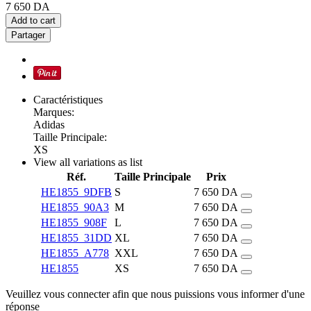
7 650
DA
Add to cart
Partager
Caractéristiques
Marques:
Adidas
Taille Principale:
XS
View all variations as list
Réf.
Taille Principale
Prix
HE1855_9DFB
S
7 650
DA
HE1855_90A3
M
7 650
DA
HE1855_908F
L
7 650
DA
HE1855_31DD
XL
7 650
DA
HE1855_A778
XXL
7 650
DA
HE1855
XS
7 650
DA
Veuillez vous connecter afin que nous puissions vous informer d'une
réponse