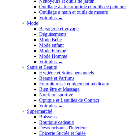
Nettoyeurs et outils de jardin
Outillage à air comprimé et outils de peinture
Outillage à main et outils de mesure
Voir plus
→
Mode
Bagagerie et voyage
Déguisements
Mode Bébé
Mode enfant
Mode Femme
Mode Homme
Voir plus
→
Santé et Beauté
Hygiène et Soins personnels
Beauté et Parfums
Fournitures et équipement médicaux
Bien-être et Massage
Nutrition sportive
Optique et Lentilles de Contact
Voir plus
→
Supermarché
Boissons
Boutique cadeaux
Désodorisants d'intérieur
Épicerie Sucrée et Salée