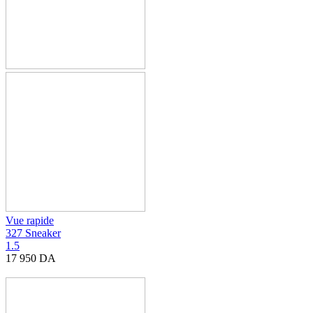
Vue rapide
327 Sneaker
1.5
17 950
DA