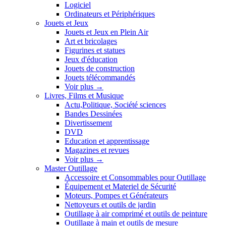
Logiciel
Ordinateurs et Périphériques
Jouets et Jeux
Jouets et Jeux en Plein Air
Art et bricolages
Figurines et statues
Jeux d'éducation
Jouets de construction
Jouets télécommandés
Voir plus
→
Livres, Films et Musique
Actu,Politique, Société sciences
Bandes Dessinées
Divertissement
DVD
Education et apprentissage
Magazines et revues
Voir plus
→
Master Outillage
Accessoire et Consommables pour Outillage
Équipement et Materiel de Sécurité
Moteurs, Pompes et Générateurs
Nettoyeurs et outils de jardin
Outillage à air comprimé et outils de peinture
Outillage à main et outils de mesure