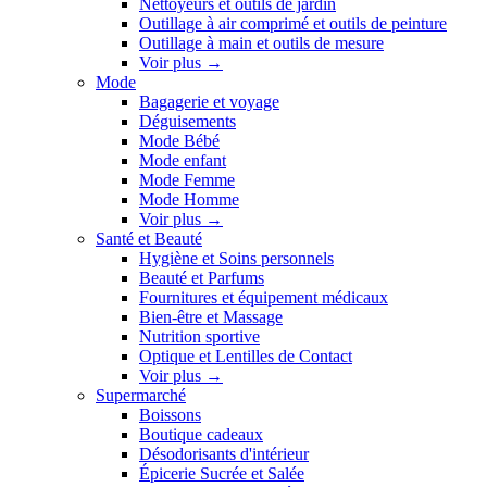
Nettoyeurs et outils de jardin
Outillage à air comprimé et outils de peinture
Outillage à main et outils de mesure
Voir plus
→
Mode
Bagagerie et voyage
Déguisements
Mode Bébé
Mode enfant
Mode Femme
Mode Homme
Voir plus
→
Santé et Beauté
Hygiène et Soins personnels
Beauté et Parfums
Fournitures et équipement médicaux
Bien-être et Massage
Nutrition sportive
Optique et Lentilles de Contact
Voir plus
→
Supermarché
Boissons
Boutique cadeaux
Désodorisants d'intérieur
Épicerie Sucrée et Salée