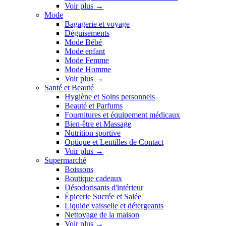
Voir plus
→
Mode
Bagagerie et voyage
Déguisements
Mode Bébé
Mode enfant
Mode Femme
Mode Homme
Voir plus
→
Santé et Beauté
Hygiène et Soins personnels
Beauté et Parfums
Fournitures et équipement médicaux
Bien-être et Massage
Nutrition sportive
Optique et Lentilles de Contact
Voir plus
→
Supermarché
Boissons
Boutique cadeaux
Désodorisants d'intérieur
Épicerie Sucrée et Salée
Liquide vaisselle et détergeants
Nettoyage de la maison
Voir plus
→