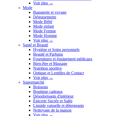
Voir plus
→
Mode
Bagagerie et voyage
Déguisements
Mode Bébé
Mode enfant
Mode Femme
Mode Homme
Voir plus
→
Santé et Beauté
Hygiène et Soins personnels
Beauté et Parfums
Fournitures et équipement médicaux
Bien-être et Massage
Nutrition sportive
Optique et Lentilles de Contact
Voir plus
→
Supermarché
Boissons
Boutique cadeaux
Désodorisants d'intérieur
Épicerie Sucrée et Salée
Liquide vaisselle et détergeants
Nettoyage de la maison
Voir plus
→