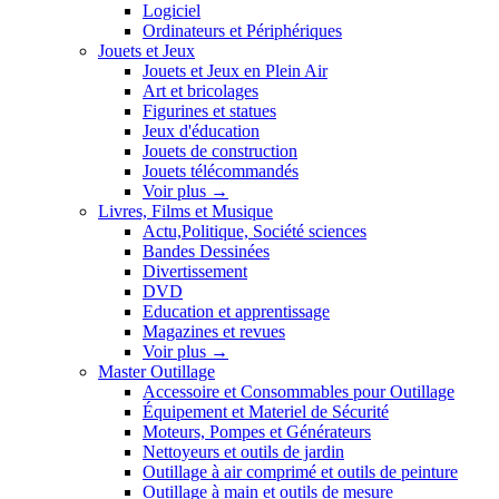
Logiciel
Ordinateurs et Périphériques
Jouets et Jeux
Jouets et Jeux en Plein Air
Art et bricolages
Figurines et statues
Jeux d'éducation
Jouets de construction
Jouets télécommandés
Voir plus
→
Livres, Films et Musique
Actu,Politique, Société sciences
Bandes Dessinées
Divertissement
DVD
Education et apprentissage
Magazines et revues
Voir plus
→
Master Outillage
Accessoire et Consommables pour Outillage
Équipement et Materiel de Sécurité
Moteurs, Pompes et Générateurs
Nettoyeurs et outils de jardin
Outillage à air comprimé et outils de peinture
Outillage à main et outils de mesure