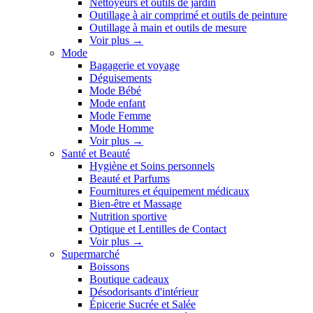
Nettoyeurs et outils de jardin
Outillage à air comprimé et outils de peinture
Outillage à main et outils de mesure
Voir plus
→
Mode
Bagagerie et voyage
Déguisements
Mode Bébé
Mode enfant
Mode Femme
Mode Homme
Voir plus
→
Santé et Beauté
Hygiène et Soins personnels
Beauté et Parfums
Fournitures et équipement médicaux
Bien-être et Massage
Nutrition sportive
Optique et Lentilles de Contact
Voir plus
→
Supermarché
Boissons
Boutique cadeaux
Désodorisants d'intérieur
Épicerie Sucrée et Salée