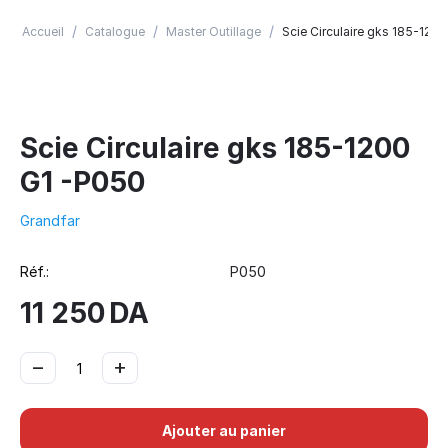
/
/
/
Accueil
Catalogue
Master Outillage
Scie Circulaire gks 185-120
Scie Circulaire gks 185-1200
G1 -P050
Grandfar
Réf.:
P050
11 250
DA
−
+
Ajouter au panier