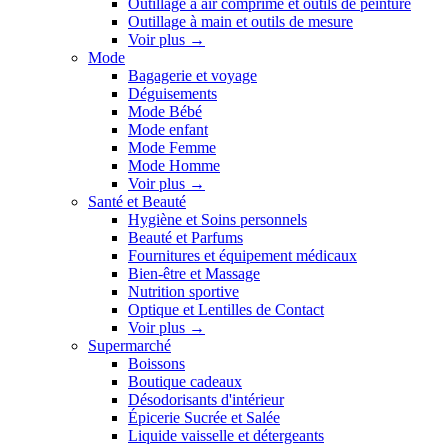
Outillage à air comprimé et outils de peinture
Outillage à main et outils de mesure
Voir plus
→
Mode
Bagagerie et voyage
Déguisements
Mode Bébé
Mode enfant
Mode Femme
Mode Homme
Voir plus
→
Santé et Beauté
Hygiène et Soins personnels
Beauté et Parfums
Fournitures et équipement médicaux
Bien-être et Massage
Nutrition sportive
Optique et Lentilles de Contact
Voir plus
→
Supermarché
Boissons
Boutique cadeaux
Désodorisants d'intérieur
Épicerie Sucrée et Salée
Liquide vaisselle et détergeants