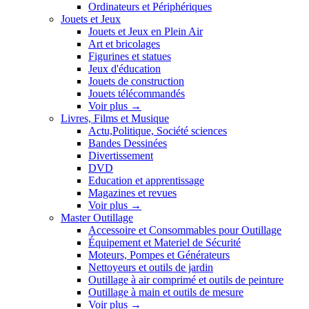
Ordinateurs et Périphériques
Jouets et Jeux
Jouets et Jeux en Plein Air
Art et bricolages
Figurines et statues
Jeux d'éducation
Jouets de construction
Jouets télécommandés
Voir plus
→
Livres, Films et Musique
Actu,Politique, Société sciences
Bandes Dessinées
Divertissement
DVD
Education et apprentissage
Magazines et revues
Voir plus
→
Master Outillage
Accessoire et Consommables pour Outillage
Équipement et Materiel de Sécurité
Moteurs, Pompes et Générateurs
Nettoyeurs et outils de jardin
Outillage à air comprimé et outils de peinture
Outillage à main et outils de mesure
Voir plus
→