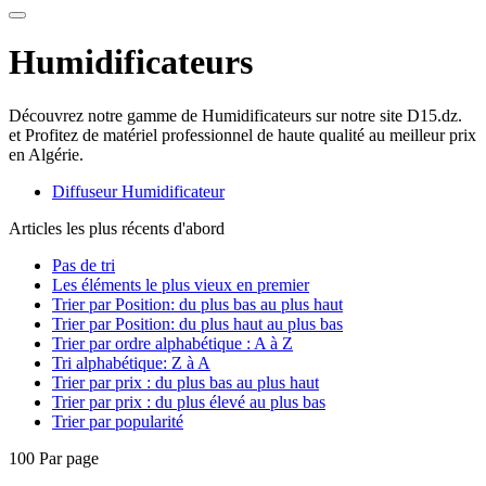
Humidificateurs
Découvrez notre gamme de Humidificateurs sur notre site D15.dz.
et Profitez de matériel professionnel de haute qualité au meilleur prix
en Algérie.
Diffuseur Humidificateur
Articles les plus récents d'abord
Pas de tri
Les éléments le plus vieux en premier
Trier par Position: du plus bas au plus haut
Trier par Position: du plus haut au plus bas
Trier par ordre alphabétique : A à Z
Tri alphabétique: Z à A
Trier par prix : du plus bas au plus haut
Trier par prix : du plus élevé au plus bas
Trier par popularité
100 Par page