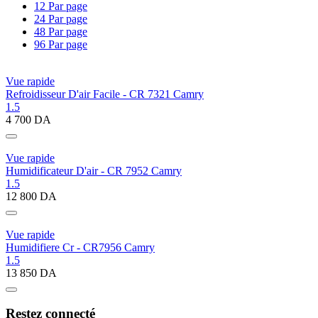
12 Par page
24 Par page
48 Par page
96 Par page
Vue rapide
Refroidisseur D'air Facile - CR 7321 Camry
1.5
4 700
DA
Vue rapide
Humidificateur D'air - CR 7952 Camry
1.5
12 800
DA
Vue rapide
Humidifiere Cr - CR7956 Camry
1.5
13 850
DA
Restez connecté