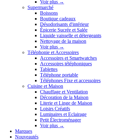
Voir plus
→
Supermarché
Boissons
Boutique cadeaux
Désodorisants d'intérieur
Épicerie Sucrée et Salée
Liquide vaisselle et détergeants
Nettoyage de la maison
Voir plus
→
Téléphonie et Accessoires
Accessoires et Smartwatches
Accessoires téléphoniques
Tablettes
Téléphone portable
Téléphones Fixe et accessoires
Cuisine et Maison
Chauffage et Ventilation
Décoration de la Maison
Literie et Linge de Maison
Loisirs Créatifs
Luminaires et Eclairage
Petit Électroménager
Voir plus
→
Marques
Nouveautés