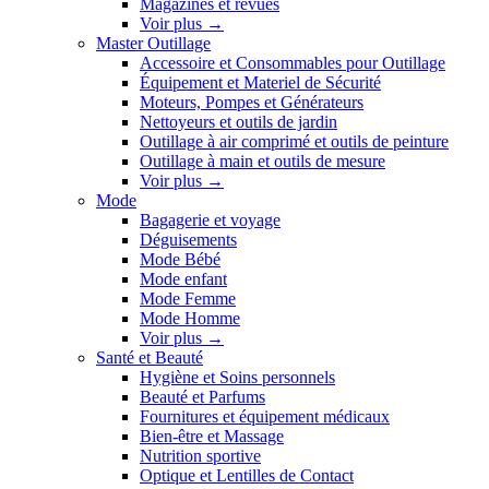
Magazines et revues
Voir plus
→
Master Outillage
Accessoire et Consommables pour Outillage
Équipement et Materiel de Sécurité
Moteurs, Pompes et Générateurs
Nettoyeurs et outils de jardin
Outillage à air comprimé et outils de peinture
Outillage à main et outils de mesure
Voir plus
→
Mode
Bagagerie et voyage
Déguisements
Mode Bébé
Mode enfant
Mode Femme
Mode Homme
Voir plus
→
Santé et Beauté
Hygiène et Soins personnels
Beauté et Parfums
Fournitures et équipement médicaux
Bien-être et Massage
Nutrition sportive
Optique et Lentilles de Contact