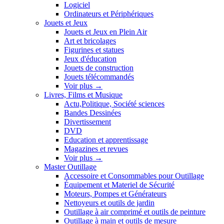
Logiciel
Ordinateurs et Périphériques
Jouets et Jeux
Jouets et Jeux en Plein Air
Art et bricolages
Figurines et statues
Jeux d'éducation
Jouets de construction
Jouets télécommandés
Voir plus
→
Livres, Films et Musique
Actu,Politique, Société sciences
Bandes Dessinées
Divertissement
DVD
Education et apprentissage
Magazines et revues
Voir plus
→
Master Outillage
Accessoire et Consommables pour Outillage
Équipement et Materiel de Sécurité
Moteurs, Pompes et Générateurs
Nettoyeurs et outils de jardin
Outillage à air comprimé et outils de peinture
Outillage à main et outils de mesure