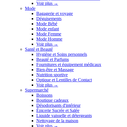
Voir plus
→
Mode
Bagagerie et voyage
Déguisements
Mode Bébé
Mode enfant
Mode Femme
Mode Homme
Voir plus
→
Santé et Beauté
Hygiène et Soins personnels
Beauté et Parfums
Fournitures et équipement médicaux
Bien-être et Massage
Nutrition sportive
Optique et Lentilles de Contact
Voir plus
→
Supermarché
Boissons
Boutique cadeaux
Désodorisants d'intérieur
Épicerie Sucrée et Salée
Liquide vaisselle et détergeants
Nettoyage de la maison
Voir plus
→