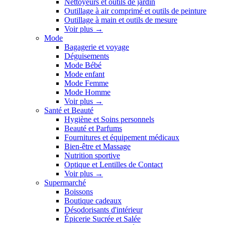
Nettoyeurs et outils de jardin
Outillage à air comprimé et outils de peinture
Outillage à main et outils de mesure
Voir plus
→
Mode
Bagagerie et voyage
Déguisements
Mode Bébé
Mode enfant
Mode Femme
Mode Homme
Voir plus
→
Santé et Beauté
Hygiène et Soins personnels
Beauté et Parfums
Fournitures et équipement médicaux
Bien-être et Massage
Nutrition sportive
Optique et Lentilles de Contact
Voir plus
→
Supermarché
Boissons
Boutique cadeaux
Désodorisants d'intérieur
Épicerie Sucrée et Salée