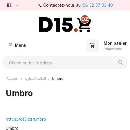
📞 Contactez-nous au :
06 52 57 03 40
Mon panier
Menu
Panier vide
/
/
Accueil
العلامة التجارية
Umbro
Umbro
https://d15.dz/umbro
Umbro