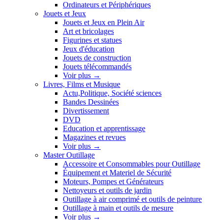
Ordinateurs et Périphériques
Jouets et Jeux
Jouets et Jeux en Plein Air
Art et bricolages
Figurines et statues
Jeux d'éducation
Jouets de construction
Jouets télécommandés
Voir plus
→
Livres, Films et Musique
Actu,Politique, Société sciences
Bandes Dessinées
Divertissement
DVD
Education et apprentissage
Magazines et revues
Voir plus
→
Master Outillage
Accessoire et Consommables pour Outillage
Équipement et Materiel de Sécurité
Moteurs, Pompes et Générateurs
Nettoyeurs et outils de jardin
Outillage à air comprimé et outils de peinture
Outillage à main et outils de mesure
Voir plus
→