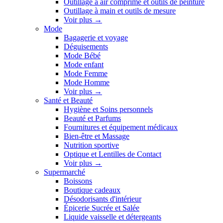
Outillage à air comprimé et outils de peinture
Outillage à main et outils de mesure
Voir plus
→
Mode
Bagagerie et voyage
Déguisements
Mode Bébé
Mode enfant
Mode Femme
Mode Homme
Voir plus
→
Santé et Beauté
Hygiène et Soins personnels
Beauté et Parfums
Fournitures et équipement médicaux
Bien-être et Massage
Nutrition sportive
Optique et Lentilles de Contact
Voir plus
→
Supermarché
Boissons
Boutique cadeaux
Désodorisants d'intérieur
Épicerie Sucrée et Salée
Liquide vaisselle et détergeants