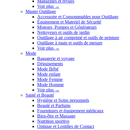
Magazines et revues
Voir plus
→
Master Outillage
Accessoire et Consommables pour Outillage
Équipement et Materiel de Sécurité
Moteurs, Pompes et Générateurs
Nettoyeurs et outils de jardin
Outillage à air comprimé et outils de peinture
Outillage à main et outils de mesure
Voir plus
→
Mode
Bagagerie et voyage
Déguisements
Mode Bébé
Mode enfant
Mode Femme
Mode Homme
Voir plus
→
Santé et Beauté
Hygiène et Soins personnels
Beauté et Parfums
Fournitures et équipement médicaux
Bien-être et Massage
Nutrition sportive
Optique et Lentilles de Contact