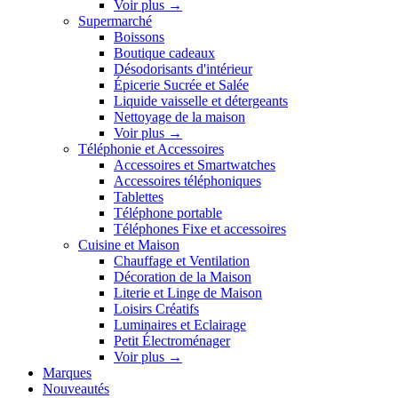
Voir plus
→
Supermarché
Boissons
Boutique cadeaux
Désodorisants d'intérieur
Épicerie Sucrée et Salée
Liquide vaisselle et détergeants
Nettoyage de la maison
Voir plus
→
Téléphonie et Accessoires
Accessoires et Smartwatches
Accessoires téléphoniques
Tablettes
Téléphone portable
Téléphones Fixe et accessoires
Cuisine et Maison
Chauffage et Ventilation
Décoration de la Maison
Literie et Linge de Maison
Loisirs Créatifs
Luminaires et Eclairage
Petit Électroménager
Voir plus
→
Marques
Nouveautés