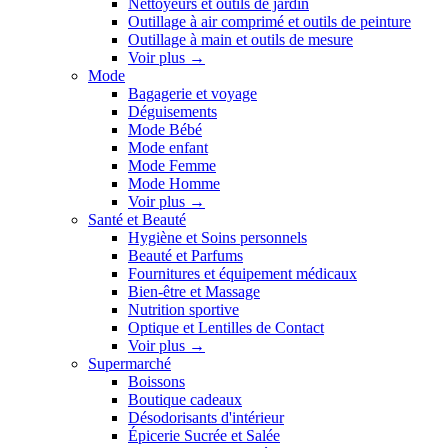
Nettoyeurs et outils de jardin
Outillage à air comprimé et outils de peinture
Outillage à main et outils de mesure
Voir plus
→
Mode
Bagagerie et voyage
Déguisements
Mode Bébé
Mode enfant
Mode Femme
Mode Homme
Voir plus
→
Santé et Beauté
Hygiène et Soins personnels
Beauté et Parfums
Fournitures et équipement médicaux
Bien-être et Massage
Nutrition sportive
Optique et Lentilles de Contact
Voir plus
→
Supermarché
Boissons
Boutique cadeaux
Désodorisants d'intérieur
Épicerie Sucrée et Salée