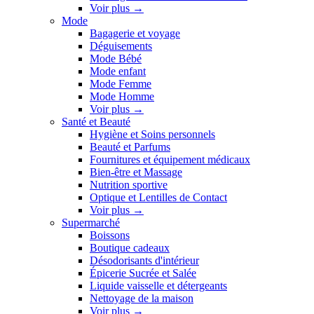
Voir plus
→
Mode
Bagagerie et voyage
Déguisements
Mode Bébé
Mode enfant
Mode Femme
Mode Homme
Voir plus
→
Santé et Beauté
Hygiène et Soins personnels
Beauté et Parfums
Fournitures et équipement médicaux
Bien-être et Massage
Nutrition sportive
Optique et Lentilles de Contact
Voir plus
→
Supermarché
Boissons
Boutique cadeaux
Désodorisants d'intérieur
Épicerie Sucrée et Salée
Liquide vaisselle et détergeants
Nettoyage de la maison
Voir plus
→