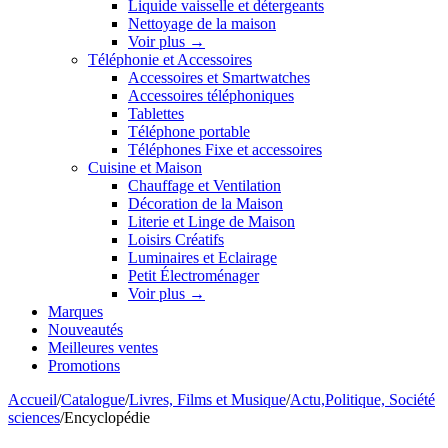
Liquide vaisselle et détergeants
Nettoyage de la maison
Voir plus
→
Téléphonie et Accessoires
Accessoires et Smartwatches
Accessoires téléphoniques
Tablettes
Téléphone portable
Téléphones Fixe et accessoires
Cuisine et Maison
Chauffage et Ventilation
Décoration de la Maison
Literie et Linge de Maison
Loisirs Créatifs
Luminaires et Eclairage
Petit Électroménager
Voir plus
→
Marques
Nouveautés
Meilleures ventes
Promotions
Accueil
/
Catalogue
/
Livres, Films et Musique
/
Actu,Politique, Société
sciences
/
Encyclopédie