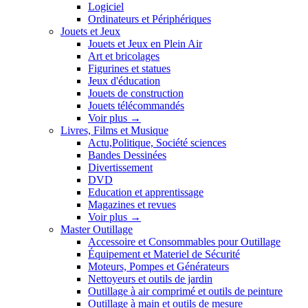
Logiciel
Ordinateurs et Périphériques
Jouets et Jeux
Jouets et Jeux en Plein Air
Art et bricolages
Figurines et statues
Jeux d'éducation
Jouets de construction
Jouets télécommandés
Voir plus
→
Livres, Films et Musique
Actu,Politique, Société sciences
Bandes Dessinées
Divertissement
DVD
Education et apprentissage
Magazines et revues
Voir plus
→
Master Outillage
Accessoire et Consommables pour Outillage
Équipement et Materiel de Sécurité
Moteurs, Pompes et Générateurs
Nettoyeurs et outils de jardin
Outillage à air comprimé et outils de peinture
Outillage à main et outils de mesure