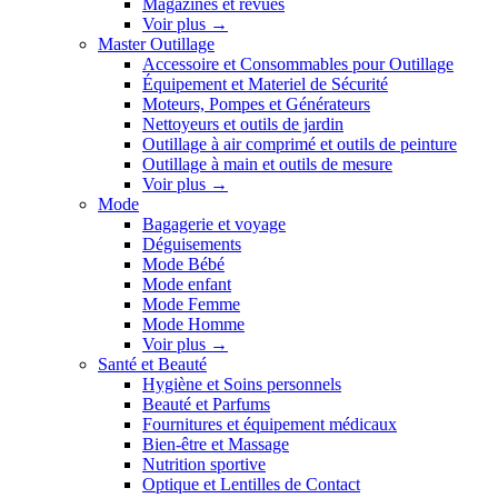
Magazines et revues
Voir plus
→
Master Outillage
Accessoire et Consommables pour Outillage
Équipement et Materiel de Sécurité
Moteurs, Pompes et Générateurs
Nettoyeurs et outils de jardin
Outillage à air comprimé et outils de peinture
Outillage à main et outils de mesure
Voir plus
→
Mode
Bagagerie et voyage
Déguisements
Mode Bébé
Mode enfant
Mode Femme
Mode Homme
Voir plus
→
Santé et Beauté
Hygiène et Soins personnels
Beauté et Parfums
Fournitures et équipement médicaux
Bien-être et Massage
Nutrition sportive
Optique et Lentilles de Contact