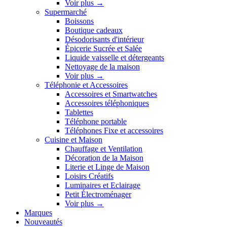
Voir plus
→
Supermarché
Boissons
Boutique cadeaux
Désodorisants d'intérieur
Épicerie Sucrée et Salée
Liquide vaisselle et détergeants
Nettoyage de la maison
Voir plus
→
Téléphonie et Accessoires
Accessoires et Smartwatches
Accessoires téléphoniques
Tablettes
Téléphone portable
Téléphones Fixe et accessoires
Cuisine et Maison
Chauffage et Ventilation
Décoration de la Maison
Literie et Linge de Maison
Loisirs Créatifs
Luminaires et Eclairage
Petit Électroménager
Voir plus
→
Marques
Nouveautés