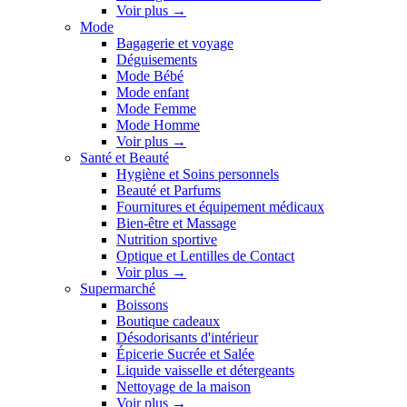
Voir plus
→
Mode
Bagagerie et voyage
Déguisements
Mode Bébé
Mode enfant
Mode Femme
Mode Homme
Voir plus
→
Santé et Beauté
Hygiène et Soins personnels
Beauté et Parfums
Fournitures et équipement médicaux
Bien-être et Massage
Nutrition sportive
Optique et Lentilles de Contact
Voir plus
→
Supermarché
Boissons
Boutique cadeaux
Désodorisants d'intérieur
Épicerie Sucrée et Salée
Liquide vaisselle et détergeants
Nettoyage de la maison
Voir plus
→