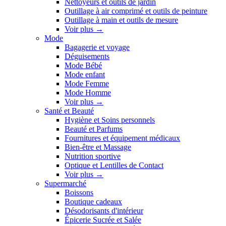
Nettoyeurs et outils de jardin
Outillage à air comprimé et outils de peinture
Outillage à main et outils de mesure
Voir plus
→
Mode
Bagagerie et voyage
Déguisements
Mode Bébé
Mode enfant
Mode Femme
Mode Homme
Voir plus
→
Santé et Beauté
Hygiène et Soins personnels
Beauté et Parfums
Fournitures et équipement médicaux
Bien-être et Massage
Nutrition sportive
Optique et Lentilles de Contact
Voir plus
→
Supermarché
Boissons
Boutique cadeaux
Désodorisants d'intérieur
Épicerie Sucrée et Salée