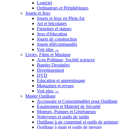
Logiciel
Ordinateurs et Périphériques
Jouets et Jeux
Jouets et Jeux en Plein Air
Art et bricolages
Figurines et statues
Jeux d'éducation
Jouets de construction
Jouets télécommandés
Voir plus
→
Livres, Films et Musique
Actu,Politique, Société sciences
Bandes Dessinées
Divertissement
DVD
Education et apprentissage
Magazines et revues
Voir plus
→
Master Outillage
Accessoire et Consommables pour Outillage
Équipement et Materiel de Sécurité
Moteurs, Pompes et Générateurs
Nettoyeurs et outils de jardin
Outillage à air comprimé et outils de peinture
Outillage à main et outils de mesure