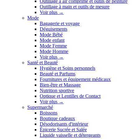
Outillage à air comprimé et outils de peinture
Outillage à main et outils de mesure
Voir plus
→
Mode
Bagagerie et voyage
Déguisements
Mode Bébé
Mode enfant
Mode Femme
Mode Homme
Voir plus
→
Santé et Beauté
Hygiène et Soins personnels
Beauté et Parfums
Fournitures et équipement médicaux
Bien-être et Massage
Nutrition sportive
Optique et Lentilles de Contact
Voir plus
→
Supermarché
Boissons
Boutique cadeaux
Désodorisants d'intérieur
Épicerie Sucrée et Salée
Liquide vaisselle et détergeants