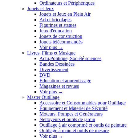
Ordinateurs et Périphériques
Jouets et Jeux
Jouets et Jeux en Plein Air
Art et bricolages
Figurines et statues
Jeux d'éducation
Jouets de construction
Jouets télécommandés
Voir plus
→
Livres, Films et Musique
Actu,Politique, Société sciences
Bandes Dessinées
Divertissement
DVD
Education et apprentissage
Magazines et revues
Voir plus
→
Master Outillage
Accessoire et Consommables pour Outillage
Équipement et Materiel de Sécurité
Moteurs, Pompes et Générateurs
Nettoyeurs et outils de jardin
Outillage à air comprimé et outils de peinture
Outillage à main et outils de mesure
Voir plus
→