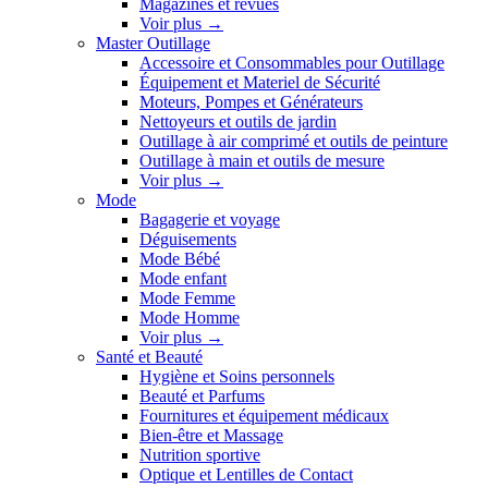
Magazines et revues
Voir plus
→
Master Outillage
Accessoire et Consommables pour Outillage
Équipement et Materiel de Sécurité
Moteurs, Pompes et Générateurs
Nettoyeurs et outils de jardin
Outillage à air comprimé et outils de peinture
Outillage à main et outils de mesure
Voir plus
→
Mode
Bagagerie et voyage
Déguisements
Mode Bébé
Mode enfant
Mode Femme
Mode Homme
Voir plus
→
Santé et Beauté
Hygiène et Soins personnels
Beauté et Parfums
Fournitures et équipement médicaux
Bien-être et Massage
Nutrition sportive
Optique et Lentilles de Contact