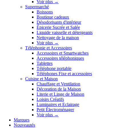
Voir plus
→
Supermarché
Boissons
Boutique cadeaux
Désodorisants d'intérieur
Épicerie Sucrée et Salée
Liquide vaisselle et détergeants
Nettoyage de la maison
Voir plus
→
Téléphonie et Accessoires
Accessoires et Smartwatches
Accessoires téléphoniques
Tablettes
Téléphone portable
Téléphones Fixe et accessoires
Cuisine et Maison
Chauffage et Ventilation
Décoration de la Maison
Literie et Linge de Maison
Loisirs Créatifs
Luminaires et Eclairage
Petit Électroménager
Voir plus
→
Marques
Nouveautés