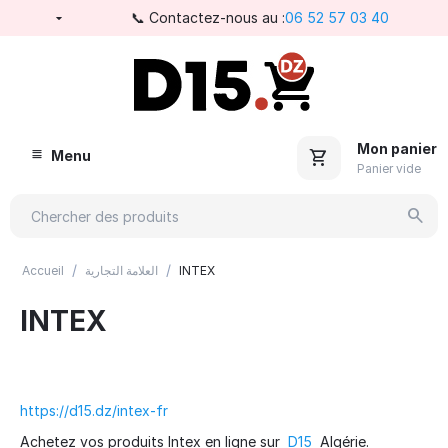
📞 Contactez-nous au :
06 52 57 03 40
Mon panier
Menu
Panier vide
/
/
Accueil
العلامة التجارية
INTEX
INTEX
https://d15.dz/intex-fr
Achetez vos produits Intex en ligne sur
D15
Algérie.